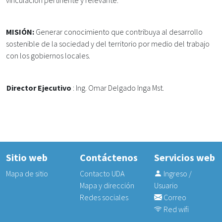
vinculación pertinente y relevante.
MISIÓN:
Generar conocimiento que contribuya al desarrollo
sostenible de la sociedad y del territorio por medio del trabajo
con los gobiernos locales.
Director Ejecutivo
: Ing. Omar Delgado Inga Mst.
Sitio web
Contáctenos
Servicios web
Mapa de sitio
Contacto UDA
Ingreso /
Mapa y dirección
Usuario
Redes sociales
Correo
Red wifi